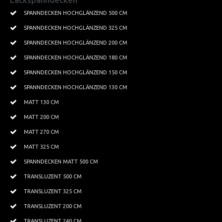
Textilspanndecken
SPANNDECKEN HOCHGLÄNZEND 500 CM
SPANNDECKEN HOCHGLÄNZEND 325 CM
Leisten Profile
SPANNDECKEN HOCHGLÄNZEND 200 CM
Beleuchtung
SPANNDECKEN HOCHGLÄNZEND 180 CM
Kristallbeleuchtung
SPANNDECKEN HOCHGLÄNZEND 150 CM
SPANNDECKEN HOCHGLÄNZEND 130 CM
Tapeten
MATT 130 CM
PROJEKTE
MATT 200 CM
Kundenprojekte
MATT 270 CM
Wohnbereich
MATT 325 CM
SPANNDECKEN MATT 500 CM
Küchen
TRANSLUZENT 500 CM
Badezimmer
TRANSLUZENT 325 CM
Lichtdecken
TRANSLUZENT 200 CM
TRANSLUZENT 240 CM