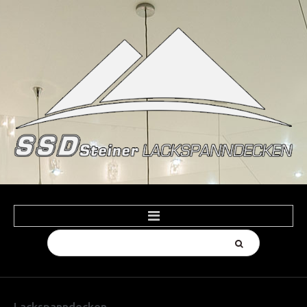
Suchen
HOME
...
PRODUKTE
Spanndecken Farben
Lackspanndecken