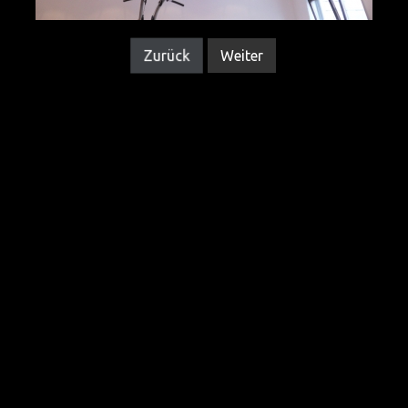
Zurück
Weiter