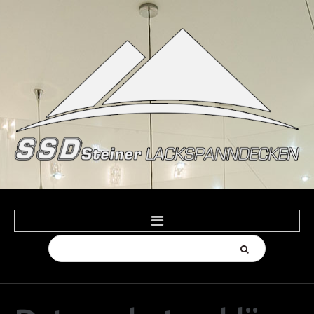
Suchen
HOME
...
PRODUKTE
Spanndecken Farben