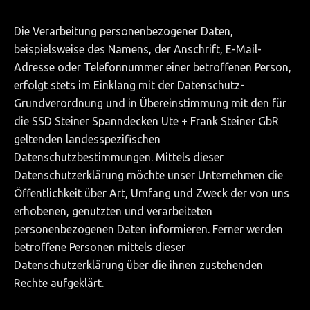
Schwimmbäder
Gewerbe
Die Verarbeitung personenbezogener Daten,
beispielsweise des Namens, der Anschrift, E-Mail-
GALERIE
Adresse oder Telefonnummer einer betroffenen Person,
Ausstellung
erfolgt stets im Einklang mit der Datenschutz-
Grundverordnung und in Übereinstimmung mit den für
Bildgalerie
die SSD Steiner Spanndecken Ute + Frank Steiner GbR
Textilspanndecken
geltenden landesspezifischen
Datenschutzbestimmungen. Mittels dieser
Panoramas
Datenschutzerklärung möchte unser Unternehmen die
SWAROVSKI Bilder
Öffentlichkeit über Art, Umfang und Zweck der von uns
erhobenen, genutzten und verarbeiteten
SCHONBEK Bilder
personenbezogenen Daten informieren. Ferner werden
AMBIENTE Frankfurt-Main
betroffene Personen mittels dieser
Datenschutzerklärung über die ihnen zustehenden
EUROLUCE-Mailand
Rechte aufgeklärt.
LIGHT & BUILDING Frankfurt