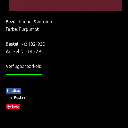
ÜBER UNS
Team
Bezeichnung: Santiago
AGB
Farbe: Purpurrot
KONTAKT
Bestell Nr.: 132-920
Artikel Nr.: DL329
Verfügbarbarkeit:
————
f
Teilen
Save