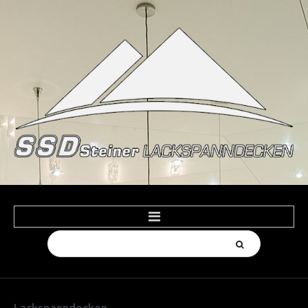
Suchen
HOME
...
PRODUKTE
Spanndecken Farben
Lackspanndecken