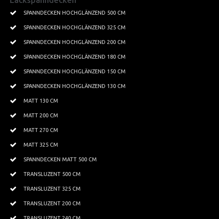
Textilspanndecken
SPANNDECKEN HOCHGLÄNZEND 500 CM
SPANNDECKEN HOCHGLÄNZEND 325 CM
Leisten Profile
SPANNDECKEN HOCHGLÄNZEND 200 CM
Beleuchtung
SPANNDECKEN HOCHGLÄNZEND 180 CM
Kristallbeleuchtung
SPANNDECKEN HOCHGLÄNZEND 150 CM
SPANNDECKEN HOCHGLÄNZEND 130 CM
Tapeten
MATT 130 CM
PROJEKTE
MATT 200 CM
Kundenprojekte
MATT 270 CM
Wohnbereich
MATT 325 CM
SPANNDECKEN MATT 500 CM
Küchen
TRANSLUZENT 500 CM
Badezimmer
TRANSLUZENT 325 CM
Lichtdecken
TRANSLUZENT 200 CM
TRANSLUZENT 240 CM