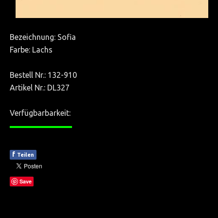
ÜBER UNS
Team
Bezeichnung: Sofia
AGB
Farbe: Lachs
KONTAKT
Bestell Nr.: 132-910
Artikel Nr.: DL327
Verfügbarbarkeit:
————
f
Teilen
Save