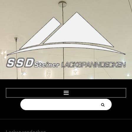
Suchen
HOME
...
PRODUKTE
Spanndecken Farben
Lackspanndecken