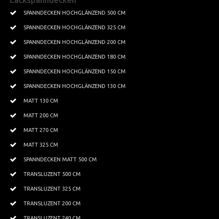
Textilspanndecken
SPANNDECKEN HOCHGLÄNZEND 500 CM
SPANNDECKEN HOCHGLÄNZEND 325 CM
Leisten Profile
SPANNDECKEN HOCHGLÄNZEND 200 CM
Beleuchtung
SPANNDECKEN HOCHGLÄNZEND 180 CM
Kristallbeleuchtung
SPANNDECKEN HOCHGLÄNZEND 150 CM
SPANNDECKEN HOCHGLÄNZEND 130 CM
Tapeten
MATT 130 CM
PROJEKTE
MATT 200 CM
Kundenprojekte
MATT 270 CM
Wohnbereich
MATT 325 CM
SPANNDECKEN MATT 500 CM
Küchen
TRANSLUZENT 500 CM
Badezimmer
TRANSLUZENT 325 CM
Lichtdecken
TRANSLUZENT 200 CM
TRANSLUZENT 240 CM