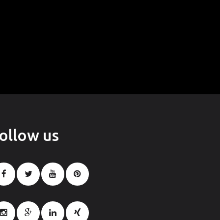
follow
us