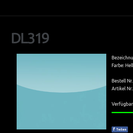
Ausstellung
Team
DL319
Bildgalerie
AGB
Textilspanndecken
Bezeichnu
Panoramas
Farbe: Hel
SWAROVSKI Bilder
Bestell Nr
SCHONBEK Bilder
Artikel Nr
AMBIENTE Frankfurt-Main
Verfügbar
——
EUROLUCE-Mailand
LIGHT & BUILDING Frankfurt
f
Teilen