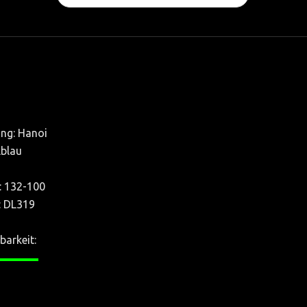
...
ng: Hanoi
lblau
.: 132-100
.: DL319
barkeit:
——