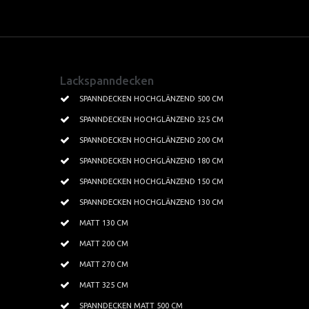
Spanndecken Farben
Kundenprojekte
Lackspanndecken
Textilspanndecken
Wohnbereich
SPANNDECKEN HOCHGLÄNZEND 500 CM
SPANNDECKEN HOCHGLÄNZEND 325 CM
Leisten Profile
Küchen
SPANNDECKEN HOCHGLÄNZEND 200 CM
Beleuchtung
Badezimmer
SPANNDECKEN HOCHGLÄNZEND 180 CM
Kristallbeleuchtung
Lichtdecken
SPANNDECKEN HOCHGLÄNZEND 150 CM
Tapeten
Schwimmbäder
SPANNDECKEN HOCHGLÄNZEND 130 CM
MATT 130 CM
Gewerbe
MATT 200 CM
MATT 270 CM
MATT 325 CM
SPANNDECKEN MATT 500 CM